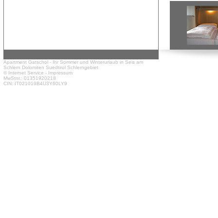
Apartment Gatschol -
Ihr Sommer und Winterurlaub in Seis am
Schlern
Dolomiten Suedtirol Schlerngebiet
© Internet Service
-
Impressum
MwStnr.: 01351920218
CIN: IT021019B4U3Y60LY9