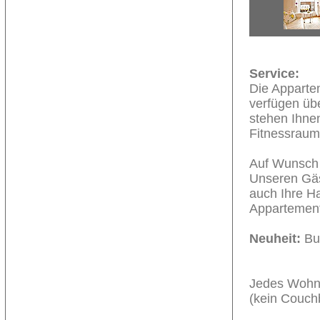
Service:
Die Apparte
verfügen üb
stehen Ihne
Fitnessraum
Auf Wunsch w
Unseren Gäst
auch Ihre H
Appartements
Neuheit:
Bus
Jedes Wohnz
(kein Couch